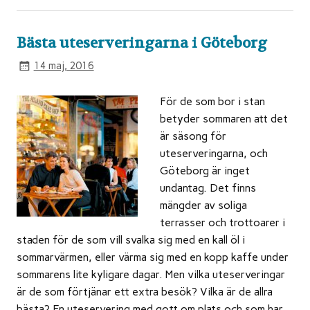
Bästa uteserveringarna i Göteborg
14 maj, 2016
För de som bor i stan
betyder sommaren att det
är säsong för
uteserveringarna, och
Göteborg är inget
undantag. Det finns
mängder av soliga
terrasser och trottoarer i
staden för de som vill svalka sig med en kall öl i
sommarvärmen, eller värma sig med en kopp kaffe under
sommarens lite kyligare dagar. Men vilka uteserveringar
är de som förtjänar ett extra besök? Vilka är de allra
bästa? En uteservering med gott om plats och som har